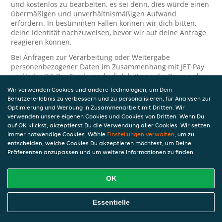
und kostenlos zu bearbeiten, es sei denn, dies würde einen
übermäßigen und unverhältnismäßigen Aufwand
erfordern. In bestimmten Fällen können wir dich bitten,
deine Identität nachzuweisen, bevor wir auf deine Anfrage
reagieren können.
Bei Anfragen zur Verarbeitung oder Weitergabe
personenbezogener Daten im Zusammenhang mit JET Pay
und/oder JET Pay Card wende dich bitte an die Person, die
dir das JET Pay-Guthaben gewährt (das kann dein
Wir verwenden Cookies und andere Technologien, um Dein
Arbeitgeber, Geschäftspartner usw. sein). Dies ist
Benutzererlebnis zu verbessern und zu personalisieren, für Analysen zur
erforderlich, da JET und die Person, die dir das Guthaben
Optimierung und Werbung in Zusammenarbeit mit Dritten. Wir
gewährt, eine separate Verantwortung für die Verarbeitung
verwenden unsere eigenen Cookies und Cookies von Dritten. Wenn Du
und den Schutz deiner personenbezogenen Daten haben.
auf OK klickst, akzeptierst Du die Verwendung aller Cookies. Wir setzen
immer notwendige Cookies. Wähle
Einstellungen verwalten
, um zu
Solltest du weitere Fragen oder Beschwerden in Bezug auf
entscheiden, welche Cookies Du akzeptieren möchtest, um Deine
die Verarbeitung deiner personenbezogenen Daten haben,
Präferenzen anzupassen und um weitere Informationen zu finden.
kontaktieren wir dich gerne. Wir würden uns auch über
Tipps oder Vorschläge zur Verbesserung unserer Erklärung
freuen.
OK
Sicherheit
Essentielle
JET nimmt den Schutz personenbezogener Daten sehr ernst