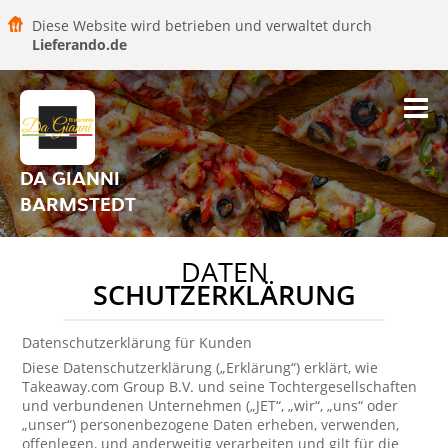
Diese Website wird betrieben und verwaltet durch
Lieferando.de
DA GIANNI
BARMSTEDT
DATEN
SCHUTZERKLÄRUNG
Datenschutzerklärung für Kunden
Diese Datenschutzerklärung („Erklärung“) erklärt, wie
Takeaway.com Group B.V. und seine Tochtergesellschaften
und verbundenen Unternehmen („JET“, „wir“, „uns“ oder
„unser“) personenbezogene Daten erheben, verwenden,
offenlegen, und anderweitig verarbeiten und gilt für die